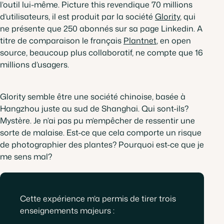
l’outil lui-même.
Picture this
revendique 70 millions
d’utilisateurs, il est produit par la société
Glority
, qui
ne présente que 250 abonnés sur sa page Linkedin. A
, ouvre dans un n
titre de comparaison le français
Plantnet
, en open
source, beaucoup plus collaboratif, ne compte que 16
millions d’usagers.
Glority semble être une société chinoise, basée à
Hangzhou juste au sud de Shanghai. Qui sont-ils?
Mystère. Je n’ai pas pu m’empêcher de ressentir une
sorte de malaise. Est-ce que cela comporte un risque
de photographier des plantes? Pourquoi est-ce que je
me sens mal?
Cette expérience m’a permis de tirer trois
enseignements majeurs :