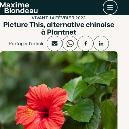
Contenu principal
Menu
VIVANT
|
14 FÉVRIER 2022
Picture This, alternative chinoise
à Plantnet
Partager l’article :
mail
whatsapp
facebook
linkedin