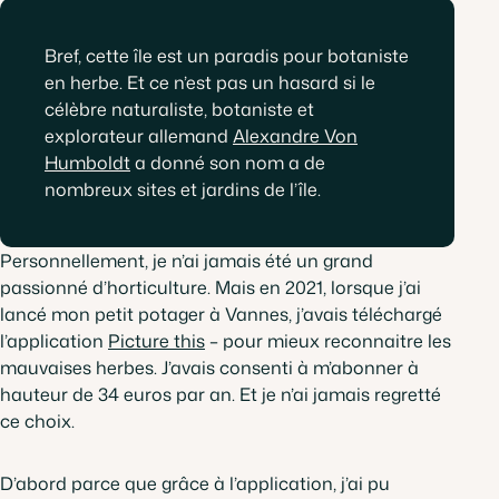
Bref, cette île est un paradis pour botaniste
en herbe. Et ce n’est pas un hasard si le
célèbre naturaliste, botaniste et
explorateur allemand
Alexandre Von
, ouvre dans un nouvel onglet
Humboldt
a donné son nom a de
nombreux sites et jardins de l’île.
Personnellement, je n’ai jamais été un grand
passionné d’horticulture. Mais en 2021, lorsque j’ai
lancé mon petit potager à Vannes, j’avais téléchargé
, ouvre dans un nouvel onglet
l’application
Picture this
– pour mieux reconnaitre les
mauvaises herbes. J’avais consenti à m’abonner à
hauteur de 34 euros par an. Et je n’ai jamais regretté
ce choix.
D’abord parce que grâce à l’application, j’ai pu